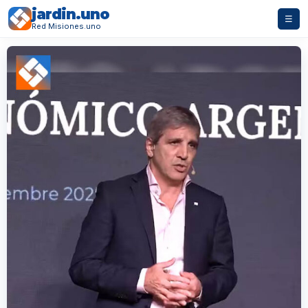
jardin.uno
☰
Red Misiones.uno