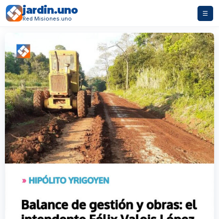
jardin.uno
☰
Red Misiones.uno