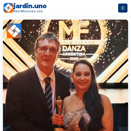
jardin.uno
☰
Red Misiones.uno