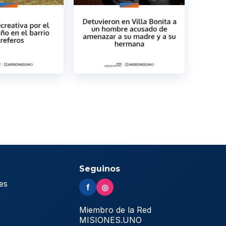
Seguinos
es
f
◎
s
Miembro de la Red
MISIONES.UNO