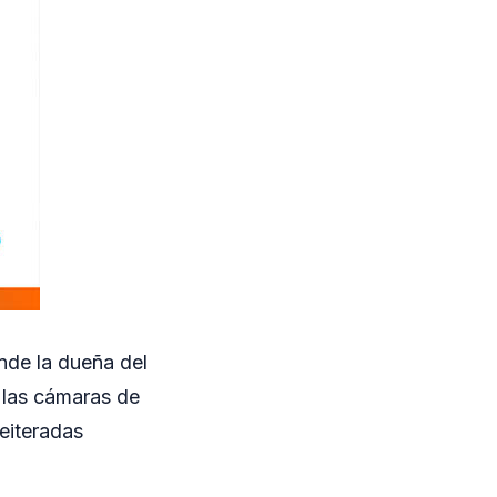
nde la dueña del
e las cámaras de
eiteradas