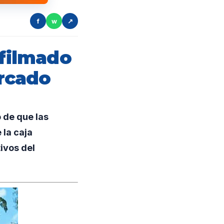
f
w
↗
 filmado
rcado
 de que las
 la caja
ivos del