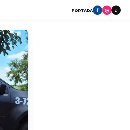
f
◎
⌕
PORTADA