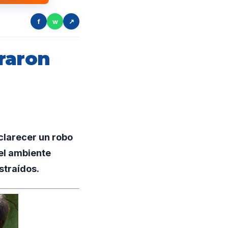
f
w
↗
raron
clarecer un robo
el ambiente
straídos.