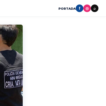
f
◎
⌕
PORTADA