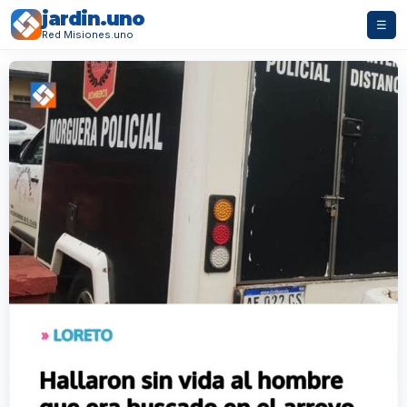
jardin.uno
☰
Red Misiones.uno