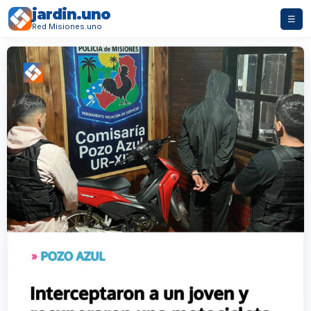
jardin.uno
☰
Red Misiones.uno