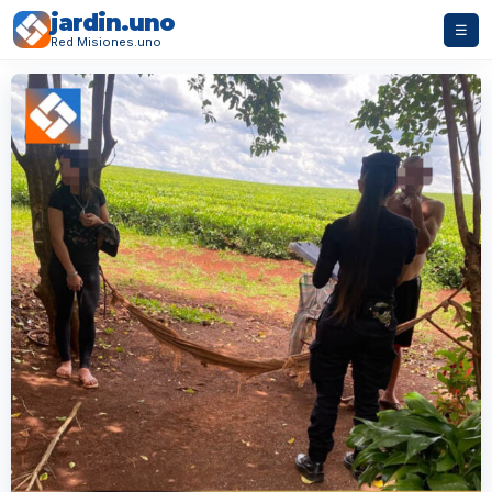
jardin.uno
☰
Red Misiones.uno