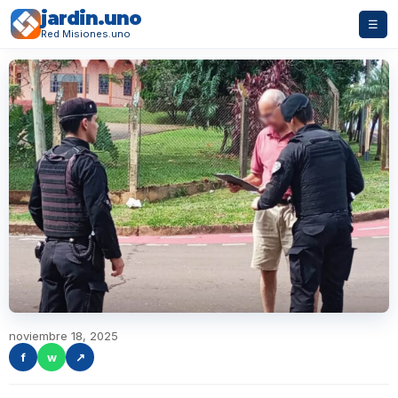
jardin.uno
☰
Red Misiones.uno
noviembre 18, 2025
f
w
↗