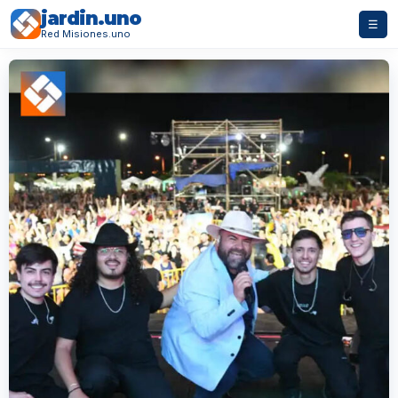
jardin.uno
☰
Red Misiones.uno