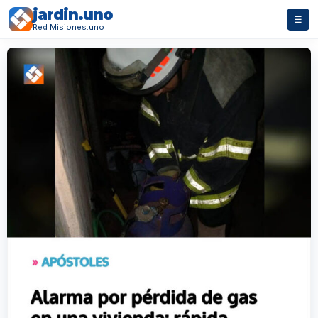
jardin.uno
☰
Red Misiones.uno