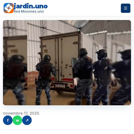
jardin.uno
☰
Red Misiones.uno
noviembre 17, 2025
f
w
↗