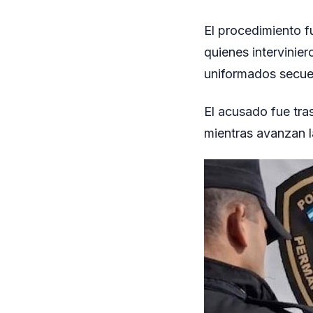
El procedimiento f
quienes intervinier
uniformados secues
El acusado fue tra
mientras avanzan l