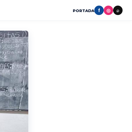
f
◎
⌕
PORTADA