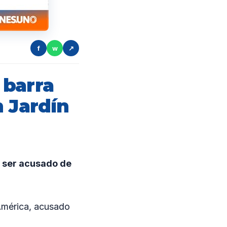
f
w
↗
 barra
n Jardín
 ser acusado de
América, acusado