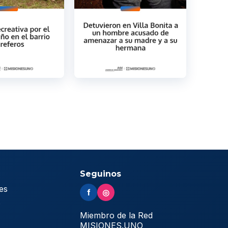
Seguinos
es
f
◎
s
Miembro de la Red
MISIONES.UNO