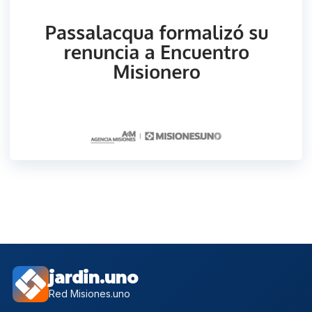
jardin.uno
Red Misiones.uno