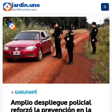
jardin.uno
☰
Red Misiones.uno