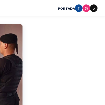
f
◎
⌕
PORTADA