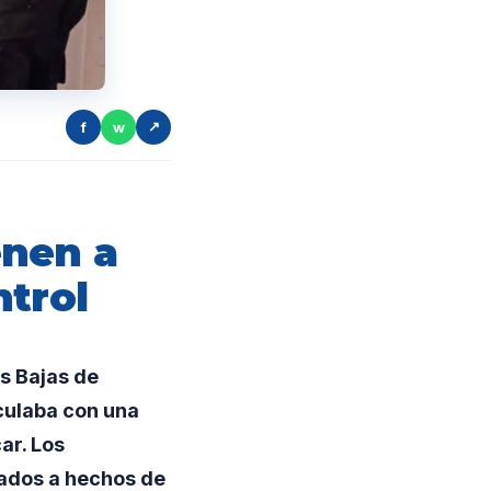
f
w
↗
enen a
ntrol
s Bajas de
culaba con una
ar. Los
lados a hechos de