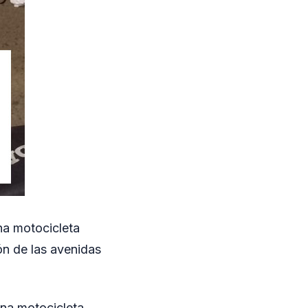
na motocicleta
ón de las avenidas
una motocicleta