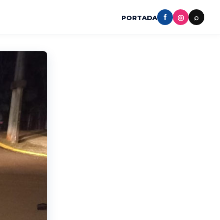
f
◎
⌕
PORTADA