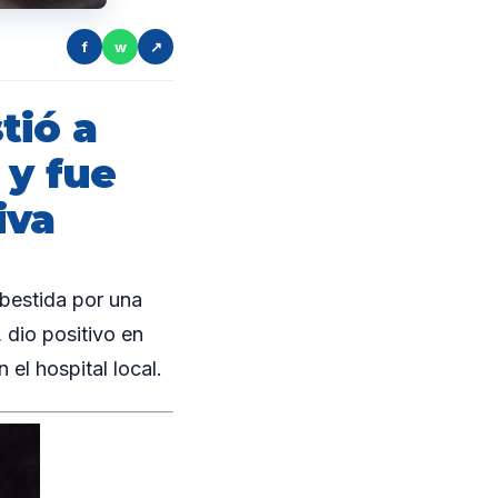
f
w
↗
tió a
 y fue
iva
bestida por una
 dio positivo en
el hospital local.