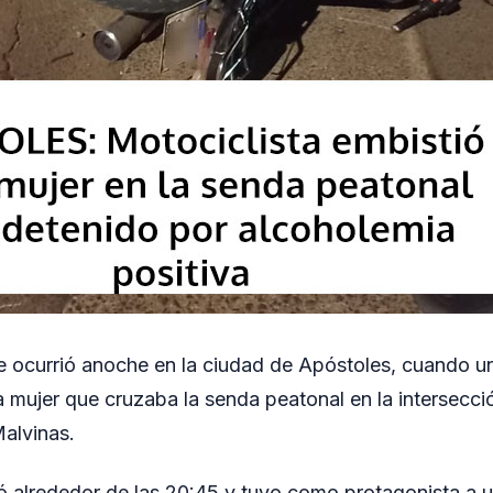
e ocurrió anoche en la ciudad de Apóstoles, cuando u
 mujer que cruzaba la senda peatonal en la intersecci
Malvinas.
ró alrededor de las 20:45 y tuvo como protagonista a 