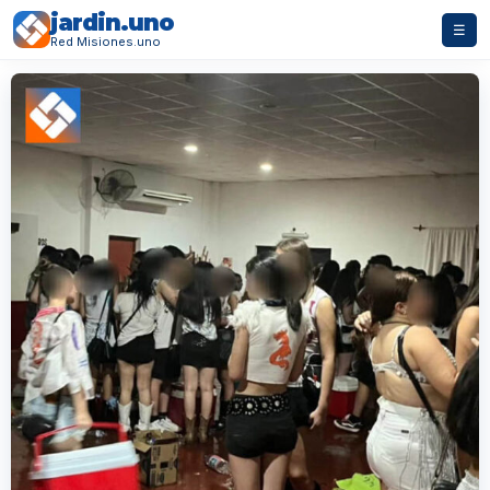
jardin.uno
☰
Red Misiones.uno