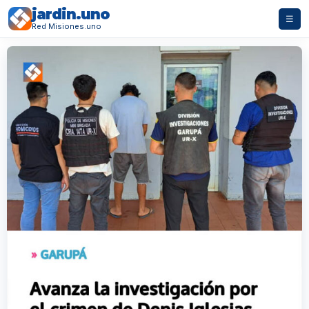
jardin.uno
☰
Red Misiones.uno