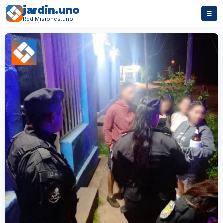
jardin.uno
☰
Red Misiones.uno