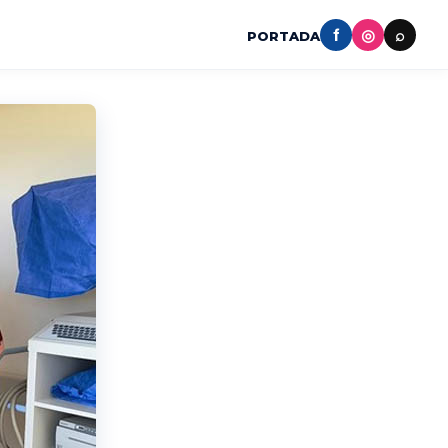
f
◎
⌕
PORTADA