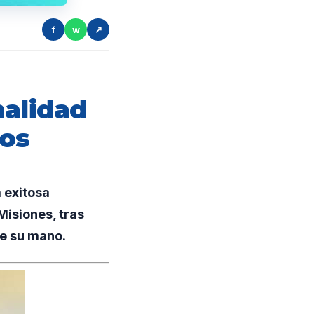
f
w
↗
nalidad
ños
 exitosa
Misiones, tras
e su mano.