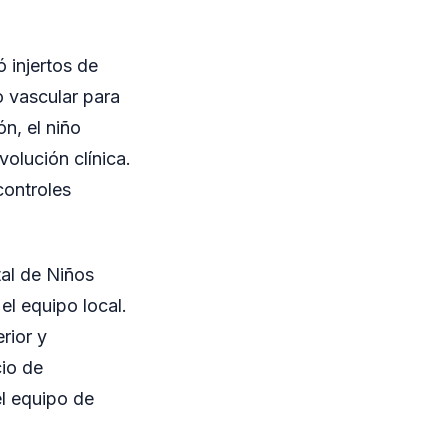
 injertos de
o vascular para
ón, el niño
olución clínica.
controles
tal de Niños
el equipo local.
rior y
cio de
el equipo de