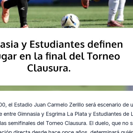
.00, el Estadio Juan Carmelo Zerillo será escenario de
se entre Gimnasia y Esgrima La Plata y Estudiantes de L
las semifinales del Torneo Clausura. El duelo, que no 
nación directa desde hace once años, determinará quién