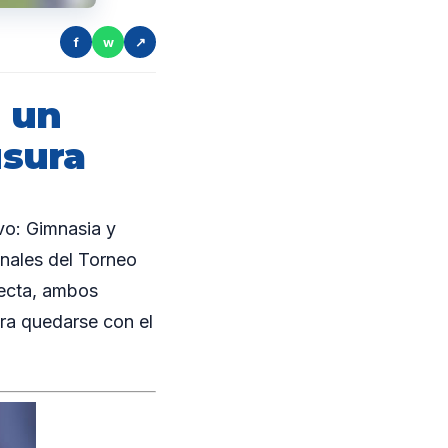
f
w
↗
n un
usura
vo: Gimnasia y
inales del Torneo
recta, ambos
ara quedarse con el