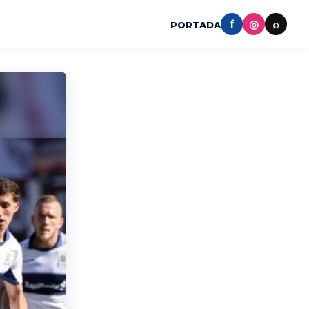
f
◎
⌕
PORTADA