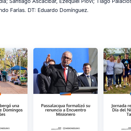
a; Santiago Ascacibar, Ezequiel Piovi; Tiago Palacios
ndo Farías. DT: Eduardo Domínguez.