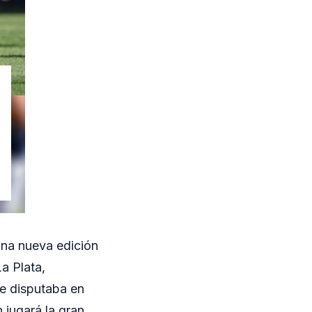
 una nueva edición
a Plata,
se disputaba en
 jugará la gran