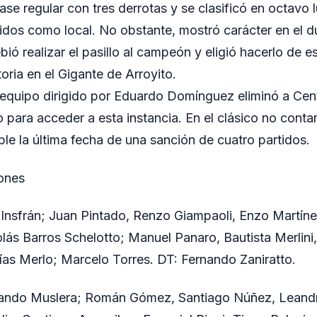
fase regular con tres derrotas y se clasificó en octavo l
rtidos como local. No obstante, mostró carácter en el d
ió realizar el pasillo al campeón y eligió hacerlo de 
oria en el Gigante de Arroyito.
 equipo dirigido por Eduardo Domínguez eliminó a Cen
o para acceder a esta instancia. En el clásico no cont
ple la última fecha de una sanción de cuatro partidos.
iones
Insfrán; Juan Pintado, Renzo Giampaoli, Enzo Martínez
ás Barros Schelotto; Manuel Panaro, Bautista Merlini,
ías Merlo; Marcelo Torres. DT: Fernando Zaniratto.
ando Muslera; Román Gómez, Santiago Núñez, Leandr