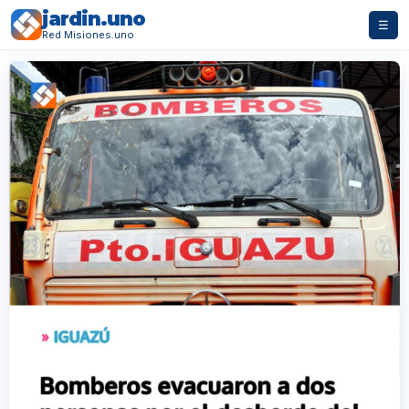
jardin.uno
☰
Red Misiones.uno