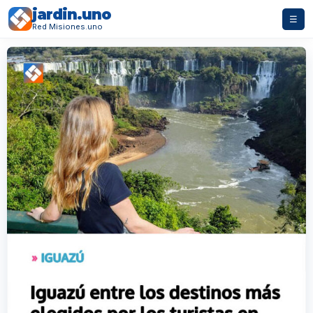
jardin.uno
☰
Red Misiones.uno