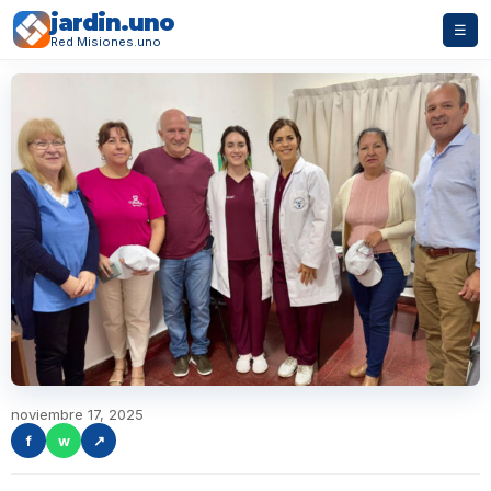
jardin.uno
☰
Red Misiones.uno
noviembre 17, 2025
f
w
↗