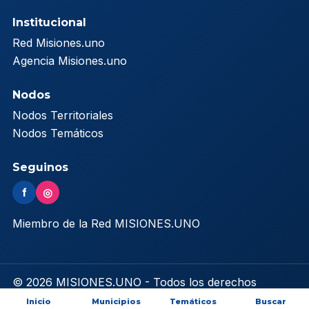
Institucional
Red Misiones.uno
Agencia Misiones.uno
Nodos
Nodos Territoriales
Nodos Temáticos
Seguinos
f
◎
Miembro de la Red MISIONES.UNO
© 2026 MISIONES.UNO - Todos los derechos
reservados
Inicio
Municipios
Temáticos
Buscar