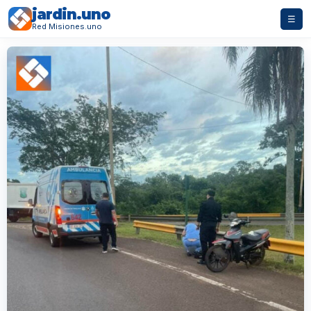
jardin.uno
☰
Red Misiones.uno