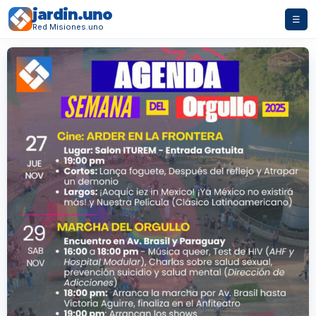
jardin.uno
☰
Red Misiones.uno