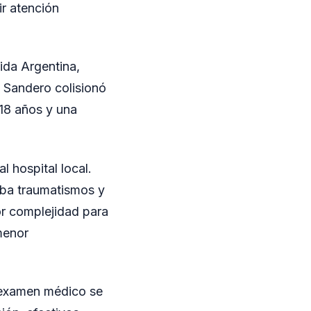
ir atención
tida Argentina,
 Sandero colisionó
18 años y una
 hospital local.
aba traumatismos y
or complejidad para
menor
l examen médico se