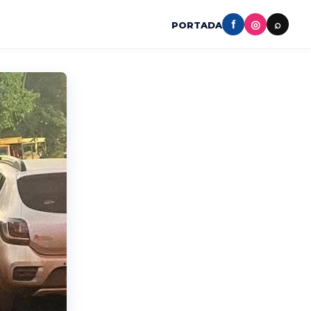
f
◎
⌕
PORTADA