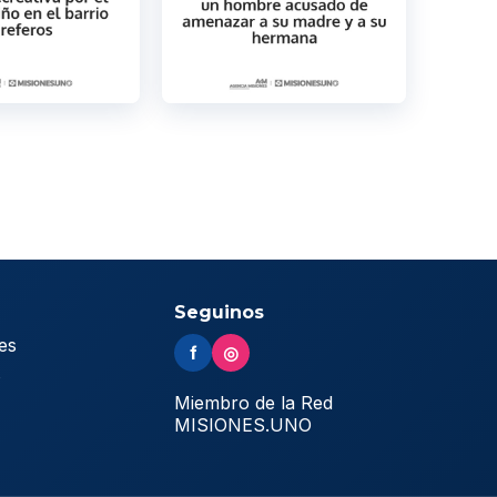
Seguinos
es
f
◎
s
Miembro de la Red
MISIONES.UNO