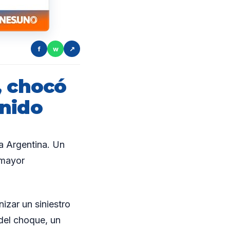
f
w
↗
, chocó
enido
a Argentina. Un
 mayor
zar un siniestro
del choque, un