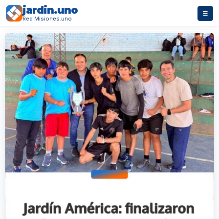
jardin.uno
☰
Red Misiones.uno