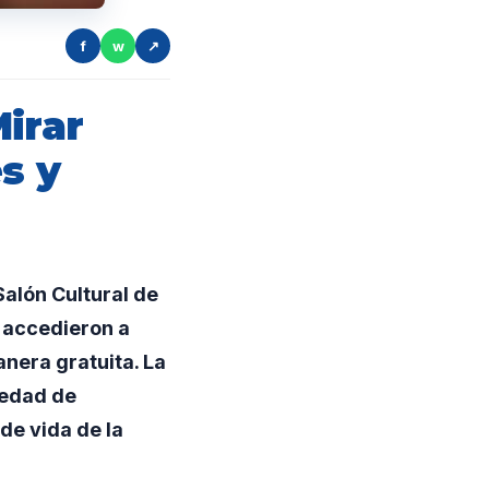
f
w
↗
irar
s y
Salón Cultural de
 accedieron a
nera gratuita. La
iedad de
de vida de la