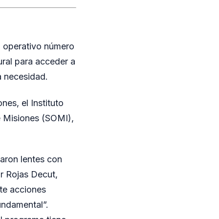
su operativo número
ural para acceder a
a necesidad.
es, el Instituto
e Misiones (SOMI),
garon lentes con
or Rojas Decut,
te acciones
undamental”.