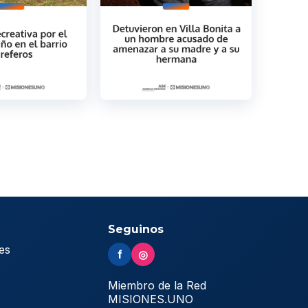
Seguinos
es
f
◎
s
Miembro de la Red
MISIONES.UNO