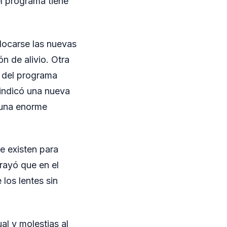
el programa tiene
locarse las nuevas
n de alivio. Otra
a del programa
 indicó una nueva
 una enorme
e existen para
brayó que en el
 los lentes sin
al y molestias al