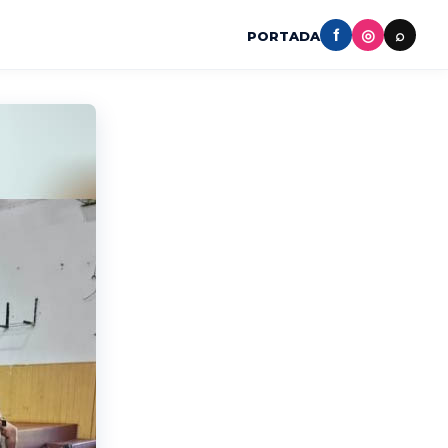
f
◎
⌕
PORTADA