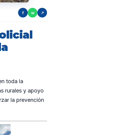
f
w
↗
licial
la
n toda la
as rurales y apoyo
rzar la prevención