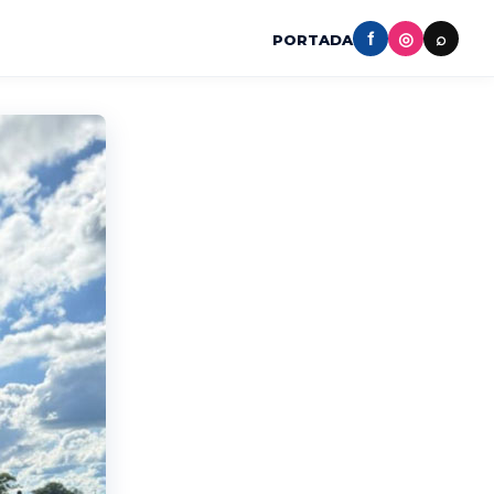
f
◎
⌕
PORTADA