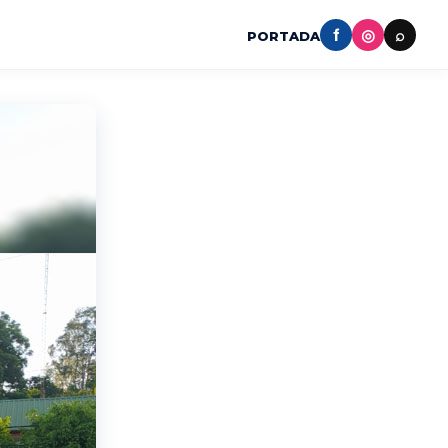
f
◎
⌕
PORTADA