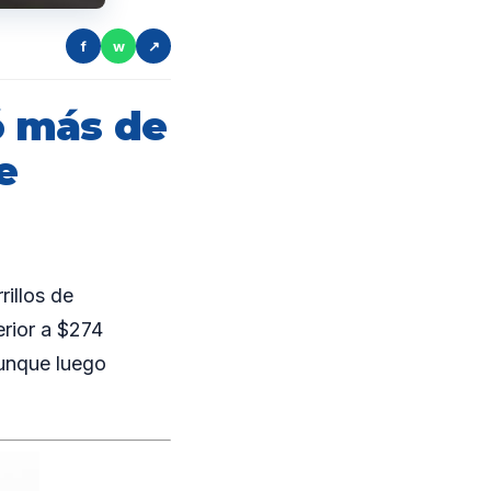
f
w
↗
ó más de
e
illos de
rior a $274
aunque luego