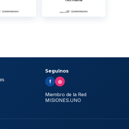
Seguinos
es
f
◎
s
Miembro de la Red
MISIONES.UNO