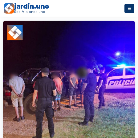
jardin.uno
☰
Red Misiones.uno