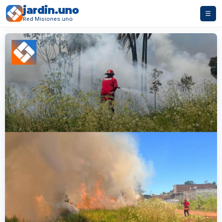
jardin.uno
☰
Red Misiones.uno