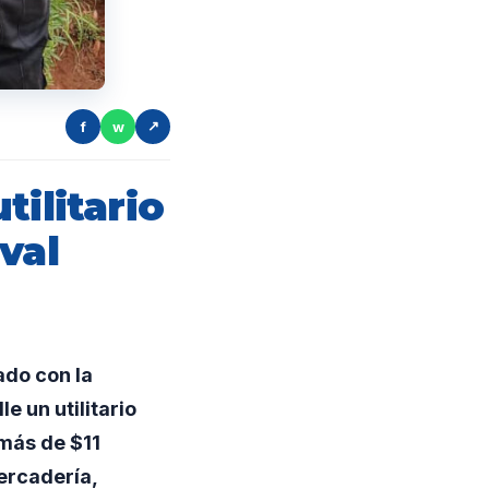
f
w
↗
ilitario
val
ado con la
e un utilitario
más de $11
mercadería,