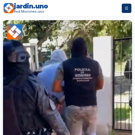
jardin.uno
☰
Red Misiones.uno