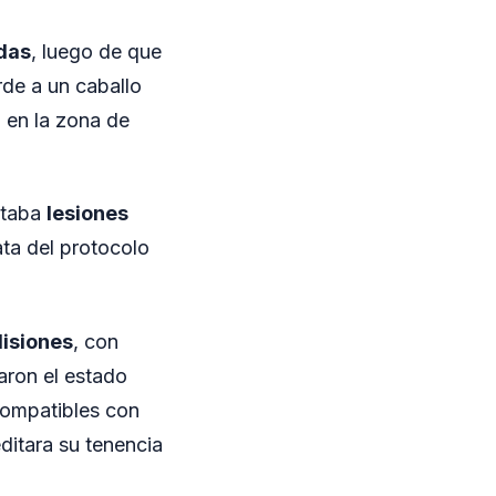
das
, luego de que
rde a un caballo
, en la zona de
ntaba
lesiones
ata del protocolo
Misiones
, con
maron el estado
 compatibles con
itara su tenencia