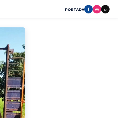
f
◎
⌕
PORTADA