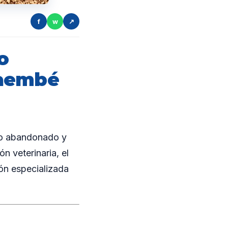
f
w
↗
o
taembé
lo abandonado y
n veterinaria, el
ión especializada