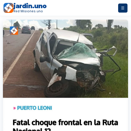
jardin.uno
☰
Red Misiones.uno