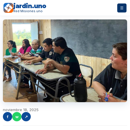
jardin.uno
☰
Red Misiones.uno
noviembre 18, 2025
f
w
↗