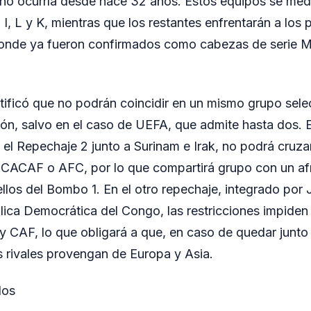
 no ocurría desde hace 32 años. Estos equipos se medi
 I, L y K, mientras que los restantes enfrentarán a los 
donde ya fueron confirmados como cabezas de serie 
tificó que no podrán coincidir en un mismo grupo sele
ón, salvo en el caso de UEFA, que admite hasta dos. 
n el Repechaje 2 junto a Surinam e Irak, no podrá cruz
AF o AFC, por lo que compartirá grupo con un afr
llos del Bombo 1. En el otro repechaje, integrado por
lica Democrática del Congo, las restricciones impide
AF, lo que obligará a que, en caso de quedar junto 
es rivales provengan de Europa y Asia.
dos