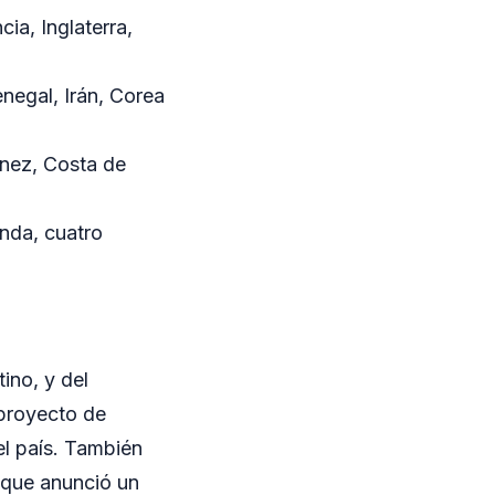
ia, Inglaterra,
negal, Irán, Corea
únez, Costa de
nda, cuatro
ino, y del
 proyecto de
el país. También
, que anunció un