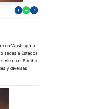
f
w
↗
bre en Washington
mo sedes a Estados
 serie en el Bombo
les y diversas