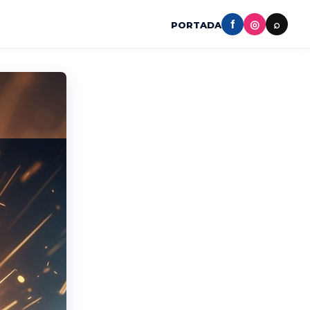
f
◎
⌕
PORTADA