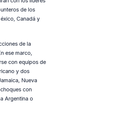
rán con los líderes
punteros de los
México, Canadá y
cciones de la
En ese marco,
arse con equipos de
icano y dos
 Jamaica, Nueva
n choques con
a Argentina o