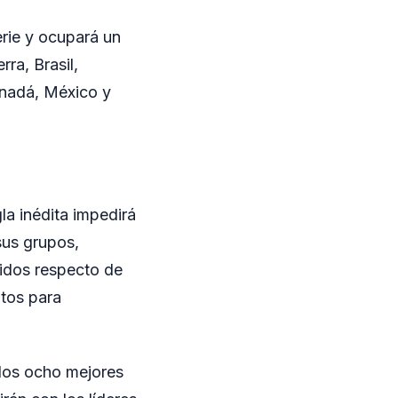
rie y ocupará un
ra, Brasil,
anadá, México y
la inédita impedirá
sus grupos,
nidos respecto de
ntos para
 los ocho mejores