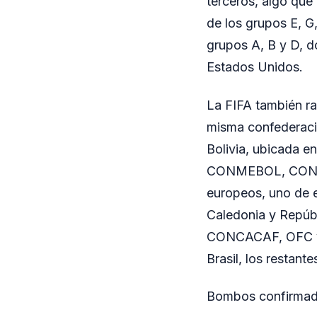
terceros, algo que
de los grupos E, G,
grupos A, B y D, 
Estados Unidos.
La FIFA también ra
misma confederaci
Bolivia, ubicada e
CONMEBOL, CONCAC
europeos, uno de e
Caledonia y Repúb
CONCACAF, OFC y C
Brasil, los restant
Bombos confirma