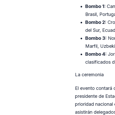
Bombo 1:
Cana
Brasil, Portug
Bombo 2:
Cro
del Sur, Ecuad
Bombo 3:
Nor
Marfil, Uzbeki
Bombo 4:
Jor
clasificados d
La ceremonia
El evento contará c
presidente de Esta
prioridad nacional
asistirán delegado