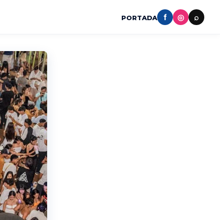
f
◎
⌕
PORTADA