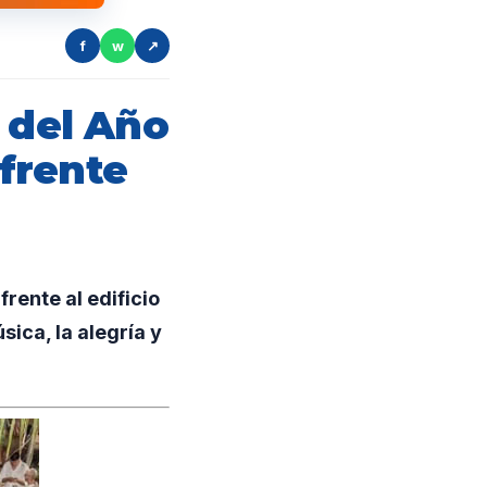
f
w
↗
 del Año
frente
rente al edificio
ica, la alegría y